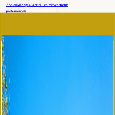
Accueil
Mariages
Galerie
Histoire
Événements
Contact
professionnels
🇫🇷
fr