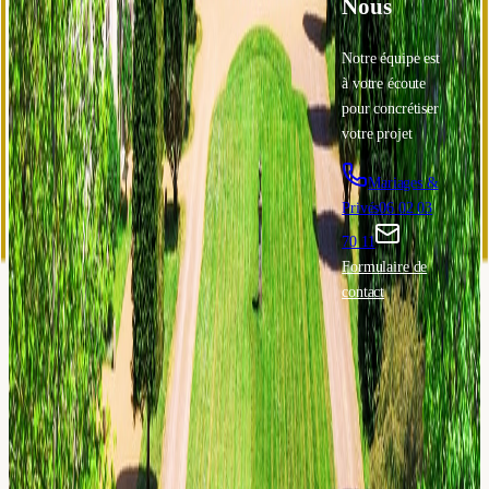
Nous
Notre équipe est
Accueil
Mariages
Galerie
Histoire
Événements
à votre écoute
Contact
professionnels
pour concrétiser
🇫🇷
fr
votre projet
Mariages &
Privés
06 02 03
70 11
Formulaire de
contact