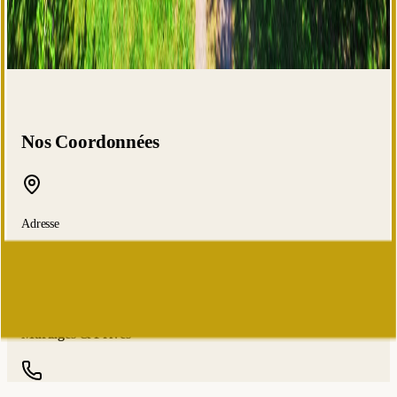
Nos Coordonnées
Adresse
404 La Brûlaire
Gesté
-
49600
Beaupréau-en-Mauges
France
Mariages & Privés