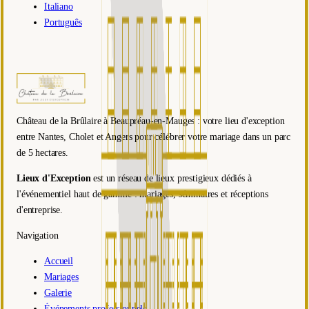
Italiano
Português
Château de la Brûlaire à Beaupréau-en-Mauges : votre lieu d'exception
entre Nantes, Cholet et Angers pour célébrer votre mariage dans un parc
de 5 hectares.
Lieux d'Exception
est un réseau de lieux prestigieux dédiés à
l'événementiel haut de gamme : mariages, séminaires et réceptions
d'entreprise.
Navigation
Accueil
Mariages
Galerie
Événements professionnels