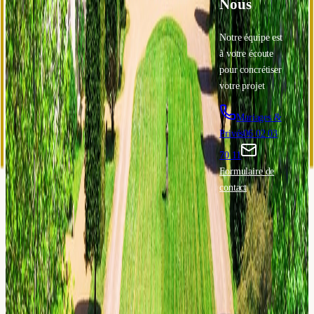
Nous
Notre équipe est
Accueil
Mariages
Galerie
Histoire
Événements
à votre écoute
Contact
professionnels
pour concrétiser
🇫🇷
fr
votre projet
Mariages &
Privés
06 02 03
70 11
Formulaire de
contact