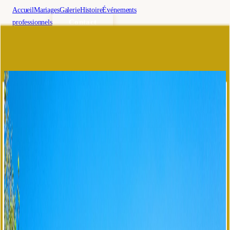
Accueil
Mariages
Galerie
Histoire
Événements
Contact
professionnels
🇫🇷
fr