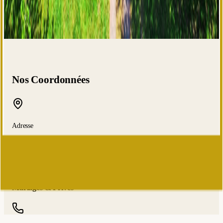
Nos Coordonnées
Adresse
404 La Brûlaire
Gesté
-
49600
Beaupréau-en-Mauges
France
Mariages & Privés