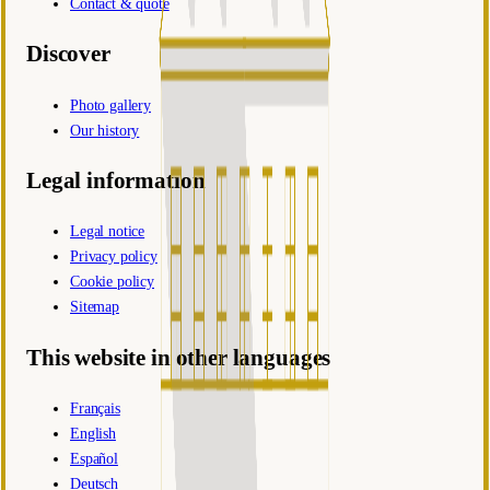
Contact & quote
Discover
Photo gallery
Our history
Legal information
Legal notice
Privacy policy
Cookie policy
Sitemap
This website in other languages
Français
English
Español
Deutsch