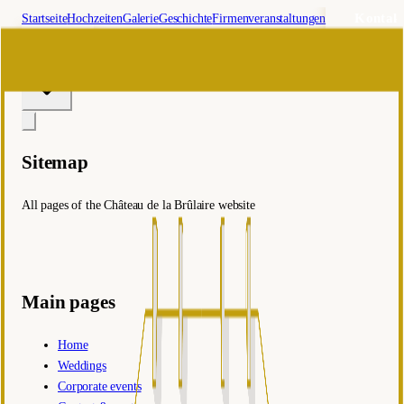
Kontakt
Startseite
Hochzeiten
Galerie
Geschichte
Firmenveranstaltungen
Sie uns
🇩🇪
de
Sitemap
All pages of the Château de la Brûlaire website
Main pages
Home
Weddings
Corporate events