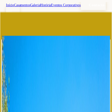
Contacte-
Início
Casamentos
Galeria
História
Eventos Corporativos
nos
🇵🇹
pt