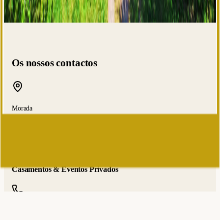
Os nossos contactos
Morada
404 La Brûlaire
Gesté
-
49600
Beaupréau-en-Mauges
France
Casamentos & Eventos Privados
06 02 03 70 11