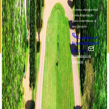
Início
Casamentos
Galeria
História
Eventos
A nossa equipa está
Contacte-
Corporativos
à sua disposição
nos
para concretizar o
🇵🇹
pt
seu projeto
Casamentos &
Eventos Privados
06
02 03 70 11
Formulário de
contacto